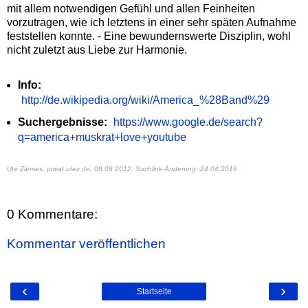
mit allem notwendigen Gefühl und allen Feinheiten
vorzutragen, wie ich letztens in einer sehr späten Aufnahme
feststellen konnte. - Eine bewundernswerte Disziplin, wohl
nicht zuletzt aus Liebe zur Harmonie.
Info:
http://de.wikipedia.org/wiki/America_%28Band%29
Suchergebnisse:
https://www.google.de/search?
q=america+muskrat+love+youtube
Ute Ziemes, privat.utez.de,
08.08.2012, Suchlink-Änderung: 24.04.2016
0 Kommentare:
Kommentar veröffentlichen
‹
›
Startseite