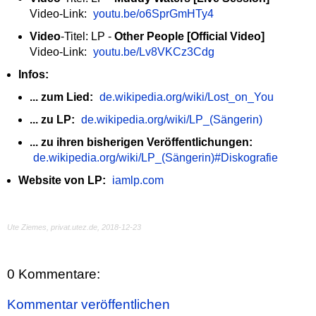
Video-Link:
youtu.be/o6SprGmHTy4
Video
-Titel: LP -
Other People [Official Video]
Video-Link:
youtu.be/Lv8VKCz3Cdg
Infos:
... zum Lied:
de.wikipedia.org/wiki/Lost_on_You
... zu LP:
de.wikipedia.org/wiki/LP_(Sängerin)
... zu ihren bisherigen Veröffentlichungen:
de.wikipedia.org/wiki/LP_(Sängerin)#Diskografie
Website von LP:
iamlp.com
Ute Ziemes, privat.utez.de,
2018-12-23
0 Kommentare:
Kommentar veröffentlichen