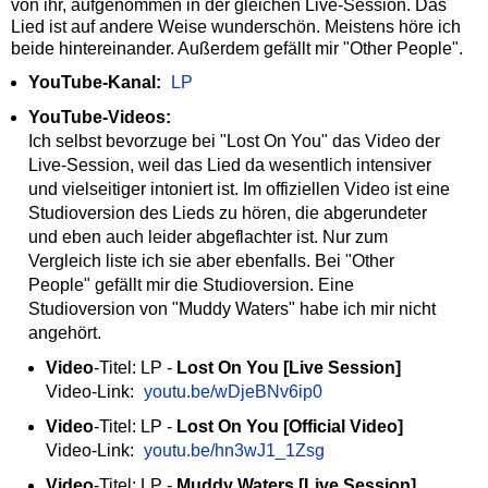
von ihr, aufgenommen in der gleichen Live-Session. Das
Lied ist auf andere Weise wunderschön. Meistens höre ich
beide hintereinander. Außerdem gefällt mir "Other People".
YouTube-Kanal:
LP
YouTube-Videos:
Ich selbst bevorzuge bei "Lost On You" das Video der
Live-Session, weil das Lied da wesentlich intensiver
und vielseitiger intoniert ist. Im offiziellen Video ist eine
Studioversion des Lieds zu hören, die abgerundeter
und eben auch leider abgeflachter ist. Nur zum
Vergleich liste ich sie aber ebenfalls. Bei "Other
People" gefällt mir die Studioversion. Eine
Studioversion von "Muddy Waters" habe ich mir nicht
angehört.
Video
-Titel: LP -
Lost On You [Live Session]
Video-Link:
youtu.be/wDjeBNv6ip0
Video
-Titel: LP -
Lost On You [Official Video]
Video-Link:
youtu.be/hn3wJ1_1Zsg
Video
-Titel: LP -
Muddy Waters [Live Session]