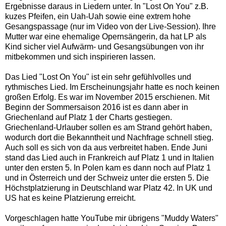
Ergebnisse daraus in Liedern unter. In "Lost On You" z.B.
kuzes Pfeifen, ein Uah-Uah sowie eine extrem hohe
Gesangspassage (nur im Video von der Live-Session). Ihre
Mutter war eine ehemalige Opernsängerin, da hat LP als
Kind sicher viel Aufwärm- und Gesangsübungen von ihr
mitbekommen und sich inspirieren lassen.
Das Lied "Lost On You" ist ein sehr gefühlvolles und
rythmisches Lied. Im Erscheinungsjahr hatte es noch keinen
großen Erfolg. Es war im November 2015 erschienen. Mit
Beginn der Sommersaison 2016 ist es dann aber in
Griechenland auf Platz 1 der Charts gestiegen.
Griechenland-Urlauber sollen es am Strand gehört haben,
wodurch dort die Bekanntheit und Nachfrage schnell stieg.
Auch soll es sich von da aus verbreitet haben. Ende Juni
stand das Lied auch in Frankreich auf Platz 1 und in Italien
unter den ersten 5. In Polen kam es dann noch auf Platz 1
und in Österreich und der Schweiz unter die ersten 5. Die
Höchstplatzierung in Deutschland war Platz 42. In UK und
US hat es keine Platzierung erreicht.
Vorgeschlagen hatte YouTube mir übrigens "Muddy Waters"