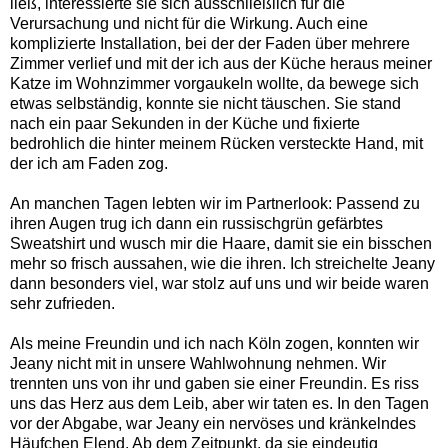
ließ, interessierte sie sich ausschließlich für die
Verursachung und nicht für die Wirkung. Auch eine
komplizierte Installation, bei der der Faden über mehrere
Zimmer verlief und mit der ich aus der Küche heraus meiner
Katze im Wohnzimmer vorgaukeln wollte, da bewege sich
etwas selbständig, konnte sie nicht täuschen. Sie stand
nach ein paar Sekunden in der Küche und fixierte
bedrohlich die hinter meinem Rücken versteckte Hand, mit
der ich am Faden zog.
An manchen Tagen lebten wir im Partnerlook: Passend zu
ihren Augen trug ich dann ein russischgrün gefärbtes
Sweatshirt und wusch mir die Haare, damit sie ein bisschen
mehr so frisch aussahen, wie die ihren. Ich streichelte Jeany
dann besonders viel, war stolz auf uns und wir beide waren
sehr zufrieden.
Als meine Freundin und ich nach Köln zogen, konnten wir
Jeany nicht mit in unsere Wahlwohnung nehmen. Wir
trennten uns von ihr und gaben sie einer Freundin. Es riss
uns das Herz aus dem Leib, aber wir taten es. In den Tagen
vor der Abgabe, war Jeany ein nervöses und kränkelndes
Häufchen Elend. Ab dem Zeitpunkt, da sie eindeutig