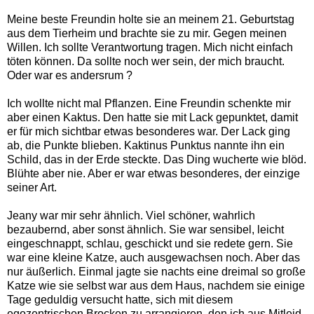
Meine beste Freundin holte sie an meinem 21. Geburtstag
aus dem Tierheim und brachte sie zu mir. Gegen meinen
Willen. Ich sollte Verantwortung tragen. Mich nicht einfach
töten können. Da sollte noch wer sein, der mich braucht.
Oder war es andersrum ?
Ich wollte nicht mal Pflanzen. Eine Freundin schenkte mir
aber einen Kaktus. Den hatte sie mit Lack gepunktet, damit
er für mich sichtbar etwas besonderes war. Der Lack ging
ab, die Punkte blieben. Kaktinus Punktus nannte ihn ein
Schild, das in der Erde steckte. Das Ding wucherte wie blöd.
Blühte aber nie. Aber er war etwas besonderes, der einzige
seiner Art.
Jeany war mir sehr ähnlich. Viel schöner, wahrlich
bezaubernd, aber sonst ähnlich. Sie war sensibel, leicht
eingeschnappt, schlau, geschickt und sie redete gern. Sie
war eine kleine Katze, auch ausgewachsen noch. Aber das
nur äußerlich. Einmal jagte sie nachts eine dreimal so große
Katze wie sie selbst war aus dem Haus, nachdem sie einige
Tage geduldig versucht hatte, sich mit diesem
egozentrischen Brocken zu arrangieren, den ich aus Mitleid