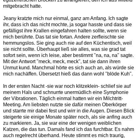
mitgebracht hatte.
Jeany kratzte mich nur einmal, ganz am Anfang. Ich sagte
ihr, dass ich das nicht mochte, ja sogar hasste und dass sie
gefälligst ihre Krallen eingefahren halten sollte, wenn sie
mich berührte. Das tat sie fortan. Andere zerfleischte sie
hemmungslos. Sie ging auch nie auf den Küchentisch, weil
sie nicht sollte. Überhaupt ließ sie alles, was sie grad tat
sofort sein, wenn ich leise, aber bestimmt "na, na, na" sagte.
Mit der Antwort "meck, meck, meck", tat sie dann ihren
Unmut kund. Manchmal hörte es sich auch an, als würde sie
mich nachäffen. Übersetzt hieß das dann wohl "blöde Kuh".
In der ersten Nacht -sie war noch klitzeklein- schlief sie auf
meinem Hals und schnurrte unermüdlich eine Symphonie
der Vibrationen. Täglich einmal hatten wir ein Milchtritt-
Meeting. Am liebsten nutzte sie dafür meinen Oberkörper
und starrte mir dabei fest und wirr in die Augen. Diesen Blick
steigerte sie einige Monate später noch, als sie anfing auch
zu markieren. Ja, sie war eine der wenigen weiblichen
Katzen, die das tun. Damals fand ich das furchtbar. Es nahm
auch regelrecht überhand. Heute stimmt es mich traurig,