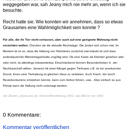
weggegeben war, sah Jeany mich nie mehr an, wenn ich sie
besuchte.
Recht hatte sie. Wie konnten wir annehmen, dass so etwas
Grausames eine Wahlmöglichkeit sein konnte ?
Für alle, die ihr Tier nicht verlassen, aber auch auf eine geeignete Wohnung nicht
verzichten wollen:
Checken sie die aktuelle Rechtslage. Die ändert sich schon mal. Im
Moment ist es so, dass die Haltung von Kleintieren zunächst mal erlaubt ist und dass
anderslautende Mietvertragsinhalte ungültig sind. Ob eine Katze als Kleintier gesehen wird
oder nicht, ist allerdings interpretierbar. Einschränkend können Besonderheiten in der
Nachbarschaft wirken. Jemand mit einer Allergie gegen Tierhaare z.B. ist ein anerkannter
Grund, ihnen eine Tierhaltung im gleichen Haus zu verbieten. Auch Krach, der durch
Revierkonkurrenz entstehen könnte, kann zum Verbot führen, usw... Aber einfach so aus
Prinzip kann die Haltung nicht untersagt werden.
Ute Ziemes, privat.utez.de,
Erstveröffentlichung 2002, das Bild ist von 1982
0 Kommentare:
Kommentar veröffentlichen