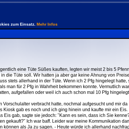
kies zum Einsatz.
Mehr Infos
gentlich eine Tüte Süßes kauften, legten wir meist 2 bis 5 Pfen
n die Tüte soll. Wir hatten ja aber gar keine Ahnung von Preis
 stets allerhand in der Tüte. Wenn ich 2 Pfg hingelegt hatte, 
 als man für 2 Pfg in Wahrheit bekommen konnte. Vermutlich war
atten, aufgefallen oder weil ich auch schon mal 10 Pfg hingelegt
 Vorschulalter verbracht hatte, nochmal aufgesucht und mir da 
Kiosk gab es noch und ich ging hinein und kaufte mir ein Eis. 
as Eis gab, sagte sie jedoch: "Kann es sein, dass ich Sie kenn
ten gekauft?" Ich war baff. Leider war meine Kommunikation da
hen können als Ja zu sagen. - Heute würde ich allerhand nachfr