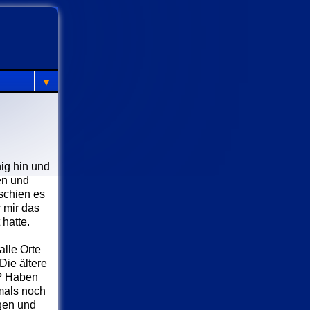
▼
nig hin und
en und
schien es
 mir das
 hatte.
alle Orte
Die ältere
e? Haben
mals noch
agen und