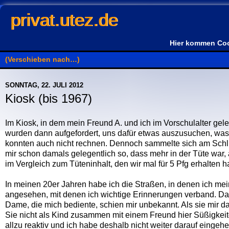
privat.utez.de
Hier kommen Coo
SONNTAG, 22. JULI 2012
Kiosk (bis 1967)
Im Kiosk, in dem mein Freund A. und ich im Vorschulalter gele
wurden dann aufgefordert, uns dafür etwas auszusuchen, was i
konnten auch nicht rechnen. Dennoch sammelte sich am Schluss
mir schon damals gelegentlich so, dass mehr in der Tüte war,
im Vergleich zum Tüteninhalt, den wir mal für 5 Pfg erhalten h
In meinen 20er Jahren habe ich die Straßen, in denen ich mein
angesehen, mit denen ich wichtige Erinnerungen verband. Das 
Dame, die mich bediente, schien mir unbekannt. Als sie mir d
Sie nicht als Kind zusammen mit einem Freund hier Süßigkei
allzu reaktiv und ich habe deshalb nicht weiter darauf einge