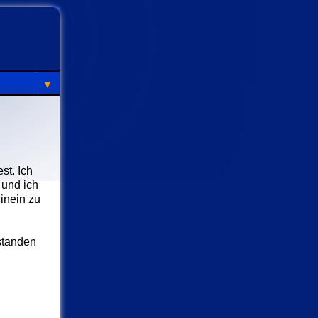
▼
st. Ich
 und ich
inein zu
tstanden