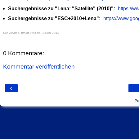
Suchergebnisse zu "Lena: "Satellite" (2010)":
https://
Suchergebnisse zu "ESC+2010+Lena":
https://www.go
Ute Ziemes, privat.utez.de,
26.08.2012
0 Kommentare:
Kommentar veröffentlichen
‹
Po