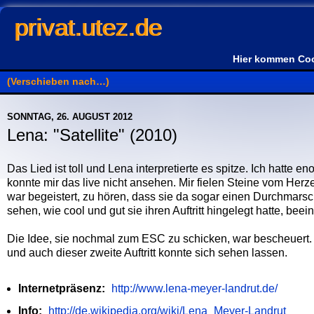
privat.utez.de
Hier kommen Coo
SONNTAG, 26. AUGUST 2012
Lena: "Satellite" (2010)
Das Lied ist toll und Lena interpretierte es spitze. Ich hatt
konnte mir das live nicht ansehen. Mir fielen Steine vom Herz
war begeistert, zu hören, dass sie da sogar einen Durchmarsc
sehen, wie cool und gut sie ihren Auftritt hingelegt hatte, beei
Die Idee, sie nochmal zum ESC zu schicken, war bescheuert. N
und auch dieser zweite Auftritt konnte sich sehen lassen.
Internetpräsenz:
http://www.lena-meyer-landrut.de/
Info:
http://de.wikipedia.org/wiki/Lena_Meyer-Landrut