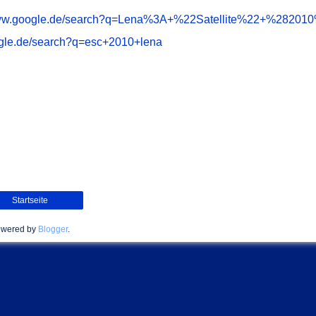
www.google.de/search?q=Lena%3A+%22Satellite%22+%28201
ogle.de/search?q=esc+2010+lena
Startseite
wered by
Blogger
.