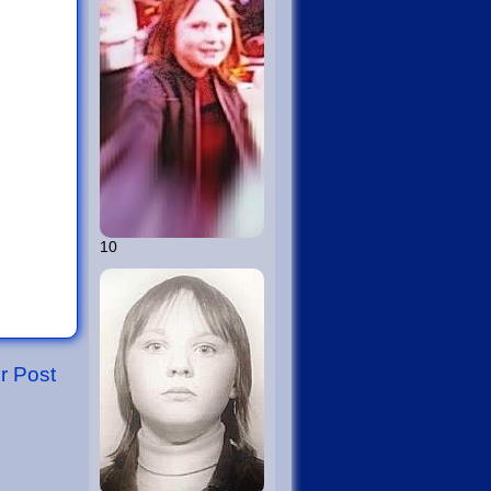
10
er Post