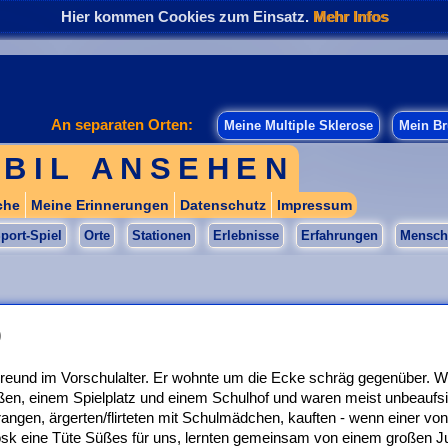
Hier kommen Cookies zum Einsatz.
Mehr Infos
An separaten Orten:
Meine Multiple Sklerose
Mein Br
BIL ANSEHEN
che
Meine Erinnerungen
Datenschutz
Impressum
port-Spiel
Orte
Stationen
Erlebnisse
Erfahrungen
Mensch
)
 Freund im Vorschulalter. Er wohnte um die Ecke schräg gegenüber. W
en, einem Spielplatz und einem Schulhof und waren meist unbeaufsic
prangen, ärgerten/flirteten mit Schulmädchen, kauften - wenn einer vo
Kiosk eine Tüte Süßes für uns, lernten gemeinsam von einem großen 