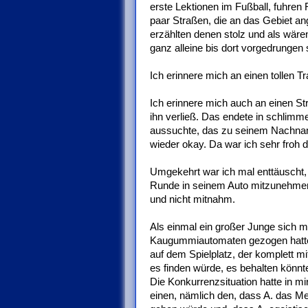
erste Lektionen im Fußball, fuhre
paar Straßen, die an das Gebiet an
erzählten denen stolz und als wär
ganz alleine bis dort vorgedrungen
Ich erinnere mich an einen tollen T
Ich erinnere mich auch an einen Str
ihn verließ. Das endete in schlimm
aussuchte, das zu seinem Nachname
wieder okay. Da war ich sehr froh d
Umgekehrt war ich mal enttäuscht, w
Runde in seinem Auto mitzunehmen.
und nicht mitnahm.
Als einmal ein großer Junge sich m
Kaugummiautomaten gezogen hatte u
auf dem Spielplatz, der komplett mit
es finden würde, es behalten könnte
Die Konkurrenzsituation hatte in m
einen, nämlich den, dass A. das Me