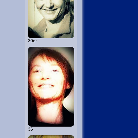
30er
36