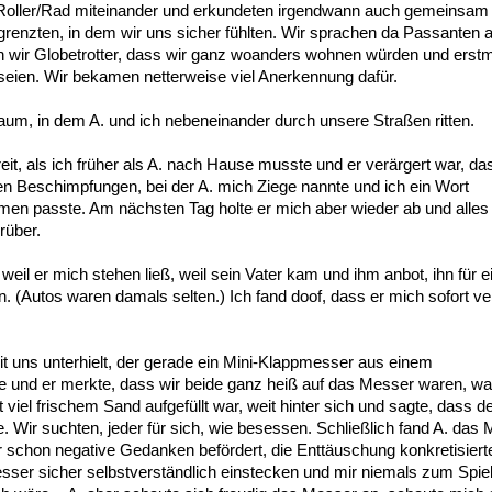
n Roller/Rad miteinander und erkundeten irgendwann auch gemeinsam 
grenzten, in dem wir uns sicher fühlten. Wir sprachen da Passanten 
en wir Globetrotter, dass wir ganz woanders wohnen würden und erst
 seien. Wir bekamen netterweise viel Anerkennung dafür.
raum, in dem A. und ich nebeneinander durch unsere Straßen ritten.
eit, als ich früher als A. nach Hause musste und er verärgert war, da
en Beschimpfungen, bei der A. mich Ziege nannte und ich ein Wort
n passte. Am nächsten Tag holte er mich aber wieder ab und alles
rüber.
eil er mich stehen ließ, weil sein Vater kam und ihm anbot, ihn für e
 (Autos waren damals selten.) Ich fand doof, dass er mich sofort v
it uns unterhielt, der gerade ein Mini-Klappmesser aus einem
nd er merkte, dass wir beide ganz heiß auf das Messer waren, war
 viel frischem Sand aufgefüllt war, weit hinter sich und sagte, dass de
. Wir suchten, jeder für sich, wie besessen. Schließlich fand A. das 
ir schon negative Gedanken befördert, die Enttäuschung konkretisiert
sser sicher selbstverständlich einstecken und mir niemals zum Spie