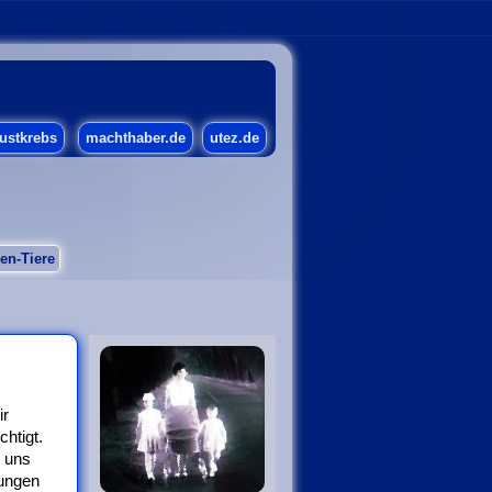
ustkrebs
machthaber.de
utez.de
en-Tiere
ir
htigt.
n uns
Jungen