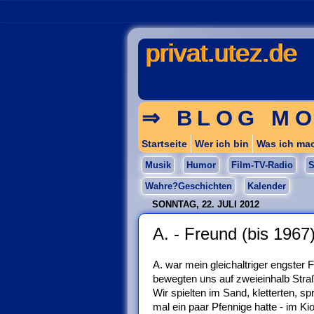
privat.utez.de
⇒ BLOG MO
Startseite
Wer ich bin
Was ich ma
Musik
Humor
Film-TV-Radio
S
Wahre?Geschichten
Kalender
SONNTAG, 22. JULI 2012
A. - Freund (bis 1967
A. war mein gleichaltriger engster
bewegten uns auf zweieinhalb Straß
Wir spielten im Sand, kletterten, s
mal ein paar Pfennige hatte - im 