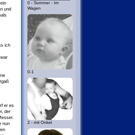
0 - Sommer - Im
ein
Wagen
an und
mals
ss ich
 war
0-1
ine
ergaß
f er es
r, der
Messer.
2 - mit Onkel
e nun
len