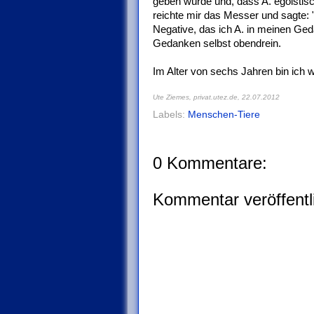
geben würde und, dass A. egoistisc
reichte mir das Messer und sagte: "
Negative, das ich A. in meinen Geda
Gedanken selbst obendrein.
Im Alter von sechs Jahren bin ich 
Ute Ziemes, privat.utez.de,
22.07.2012
Labels:
Menschen-Tiere
0 Kommentare:
Kommentar veröffentl