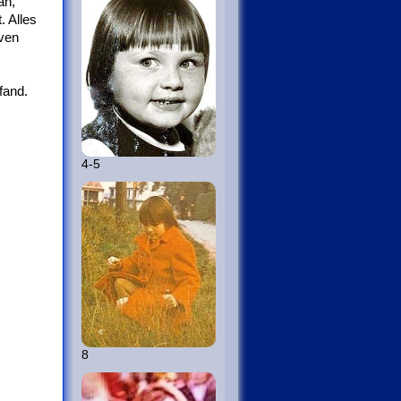
an,
. Alles
iven
fand.
4-5
8