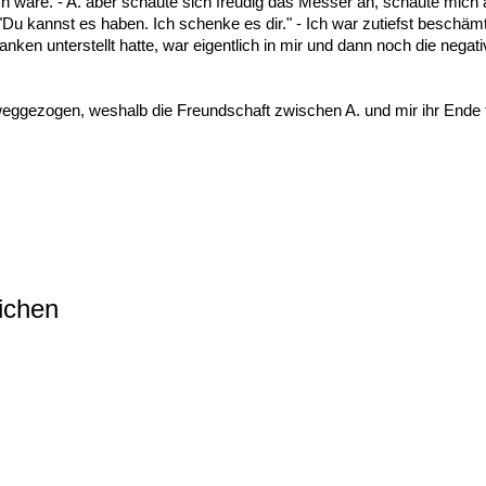
h wäre. - A. aber schaute sich freudig das Messer an, schaute mich 
Du kannst es haben. Ich schenke es dir." - Ich war zutiefst beschämt
nken unterstellt hatte, war eigentlich in mir und dann noch die negat
weggezogen, weshalb die Freundschaft zwischen A. und mir ihr Ende 
ichen