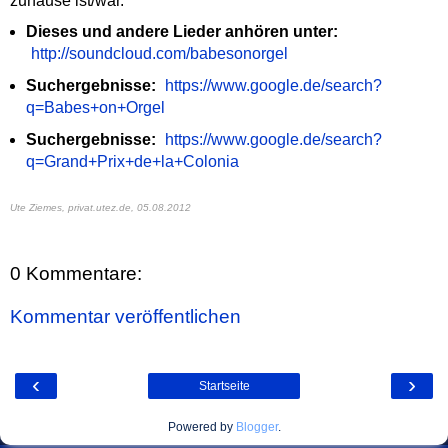
zuhause ist/war.
Dieses und andere Lieder anhören unter:
http://soundcloud.com/babesonorgel
Suchergebnisse:
https://www.google.de/search?
q=Babes+on+Orgel
Suchergebnisse:
https://www.google.de/search?
q=Grand+Prix+de+la+Colonia
Ute Ziemes, privat.utez.de,
05.08.2012
0 Kommentare:
Kommentar veröffentlichen
‹
›
Startseite
Powered by
Blogger
.