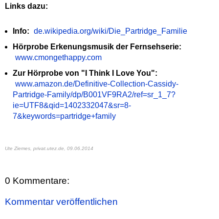
Links dazu:
Info:
de.wikipedia.org/wiki/Die_Partridge_Familie
Hörprobe Erkenungsmusik der Fernsehserie:
www.cmongethappy.com
Zur Hörprobe von "I Think I Love You":
www.amazon.de/Definitive-Collection-Cassidy-
Partridge-Family/dp/B001VF9RA2/ref=sr_1_7?
ie=UTF8&qid=1402332047&sr=8-
7&keywords=partridge+family
Ute Ziemes, privat.utez.de,
09.06.2014
0 Kommentare:
Kommentar veröffentlichen