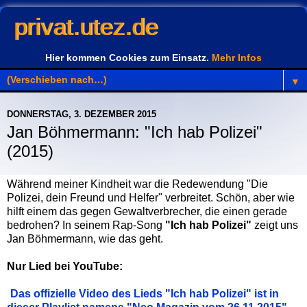
privat.utez.de
Hier kommen Cookies zum Einsatz.
Mehr Infos
▼
DONNERSTAG, 3. DEZEMBER 2015
Jan Böhmermann: "Ich hab Polizei"
(2015)
Während meiner Kindheit war die Redewendung "Die
Polizei, dein Freund und Helfer" verbreitet. Schön, aber wie
hilft einem das gegen Gewaltverbrecher, die einen gerade
bedrohen? In seinem Rap-Song
"Ich hab Polizei"
zeigt uns
Jan Böhmermann, wie das geht.
Nur Lied bei YouTube:
Das offizielle Video des Lieds "Ich hab Polizei" ist in