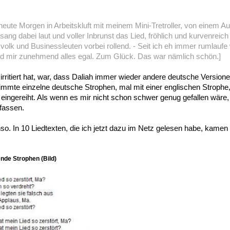
eute Morgen in Arbeitskluft mit meinem Mini-Tretroller, von einem Au
ng dabei laut und voller Inbrunst das Lied, fröhlich und kurvenreich
svolk und Businessleuten vorbei rollend. - Seit ich eh immer rumlaufe 
ird mir zunehmend alles egal. Zum Glück. Das war nämlich schön.]
rritiert hat, war, dass Daliah immer wieder andere deutsche Version
immte einzelne deutsche Strophen, mal mit einer englischen Strophe
eingereiht. Als wenn es mir nicht schon schwer genug gefallen wäre,
fassen.
so. In 10 Liedtexten, die ich jetzt dazu im Netz gelesen habe, kamen n
nde Strophen (Bild)