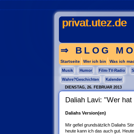
privat.utez.de
⇒ BLOG MO
Startseite
Wer ich bin
Was ich ma
Musik
Humor
Film-TV-Radio
S
Wahre?Geschichten
Kalender
DIENSTAG, 26. FEBRUAR 2013
Daliah Lavi: "Wer hat
Daliahs Version(en)
Mir gefiel grundsätzlich Daliahs S
heute kann ich das auch gut. Heute