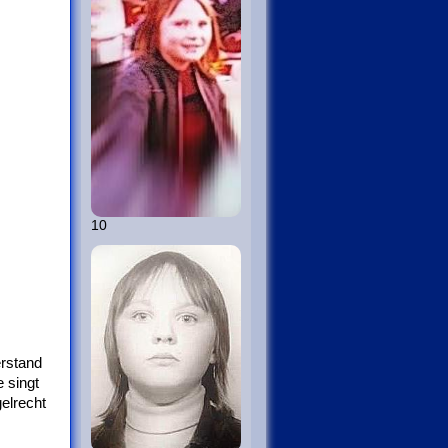
10
erstand
 singt
gelrecht