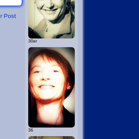
er Post
30er
36