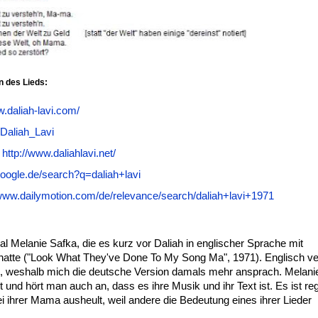
n des Lieds:
w.daliah-lavi.com/
i/Daliah_Lavi
http://www.daliahlavi.net/
google.de/search?q=daliah+lavi
/www.dailymotion.com/de/relevance/search/daliah+lavi+1971
l Melanie Safka, die es kurz vor Daliah in englischer Sprache mit
 hatte ("Look What They've Done To My Song Ma", 1971). Englisch v
t, weshalb mich die deutsche Version damals mehr ansprach. Melanie
ht und hört man auch an, dass es ihre Musik und ihr Text ist. Es ist re
ei ihrer Mama ausheult, weil andere die Bedeutung eines ihrer Lieder