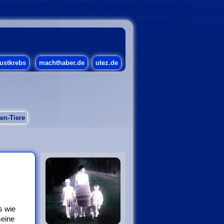
ustkrebs
machthaber.de
utez.de
en-Tiere
s wie
meine