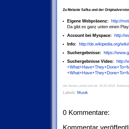
Zu Melanie Safka und der Originalversio
Eigene Webpräsenz:
http://m
Da gibt es ganz unten einen Play
Account bei Myspace:
http:/
Info:
http://de.wikipedia.org/wi
Suchergebnisse:
https://www.
Suchergebnisse Video:
http:/
+What+Have+They+Done+To+M
+What+Have+They+Done+To+
Ute Ziemes, privat.utez.de,
25.02.2013, Änderun
Labels:
Musik
0 Kommentare:
Kommentar veröffentl