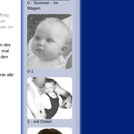
0 - Sommer - Im
Wagen
ftrag
 an
wie ein
en des
, mal
 den
0-1
ie alle
2 - mit Onkel