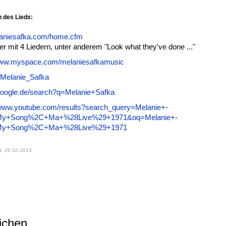
n des Lieds:
elaniesafka.com/home.cfm
er mit 4 Liedern, unter anderem "Look what they've done ..."
/www.myspace.com/melaniesafkamusic
ki/Melanie_Safka
google.de/search?q=Melanie+Safka
/www.youtube.com/results?search_query=Melanie+-
y+Song%2C+Ma+%28Live%29+1971&oq=Melanie+-
My+Song%2C+Ma+%28Live%29+1971
g: 26.02.2013
ichen