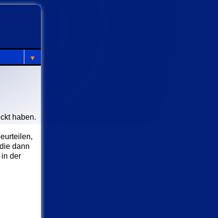
▼
ckt haben.
eurteilen,
 die dann
in der